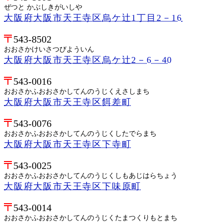
ぜつと かぶしきがいしや
大阪府大阪市天王寺区烏ケ辻1丁目2－16
543-8502
おおさかけいさつびよういん
大阪府大阪市天王寺区烏ケ辻2－6－40
543-0016
おおさかふおおさかしてんのうじくえさしまち
大阪府大阪市天王寺区餌差町
543-0076
おおさかふおおさかしてんのうじくしたでらまち
大阪府大阪市天王寺区下寺町
543-0025
おおさかふおおさかしてんのうじくしもあじはらちょう
大阪府大阪市天王寺区下味原町
543-0014
おおさかふおおさかしてんのうじくたまつくりもとまち