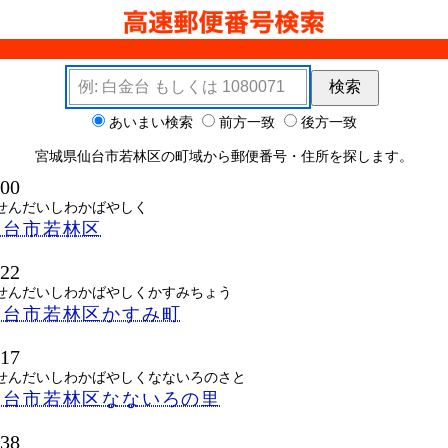
検索キーワード
検索
ョン
あいまい検索
前方一致
後方一致
宮城県仙台市若林区の町域から郵便番号・住所を探します。
000
せんだいしわかばやしく
仙台市若林区
822
せんだいしわかばやしくかすみちょう
仙台市若林区かすみ町
017
せんだいしわかばやしくなないろのさと
仙台市若林区なないろの里
038