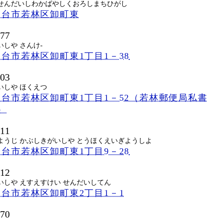
せんだいしわかばやしくおろしまちひがし
仙台市若林区卸町東
577
しや さんけ-
台市若林区卸町東1丁目1－38
603
いしや ほくえつ
台市若林区卸町東1丁目1－52（若林郵便局私書
）
511
ようじ かぶしきがいしや とうほくえいぎようしよ
台市若林区卸町東1丁目9－28
512
いしや えすえすけい せんだいしてん
台市若林区卸町東2丁目1－1
570