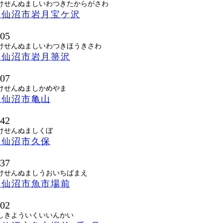
けせんぬましいわつきたからがさわ
気仙沼市岩月宝ケ沢
205
けせんぬましいわつきほうきさわ
気仙沼市岩月箒沢
607
けせんぬましかめやま
気仙沼市亀山
842
けせんぬましくぼ
気仙沼市久保
037
けせんぬましうおいちばまえ
気仙沼市魚市場前
502
しきよういくいいんかい