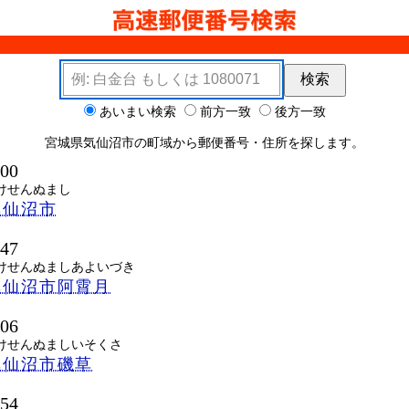
検索キーワード
検索
ョン
あいまい検索
前方一致
後方一致
宮城県気仙沼市の町域から郵便番号・住所を探します。
000
けせんぬまし
気仙沼市
847
けせんぬましあよいづき
気仙沼市阿霄月
606
けせんぬましいそくさ
気仙沼市磯草
854