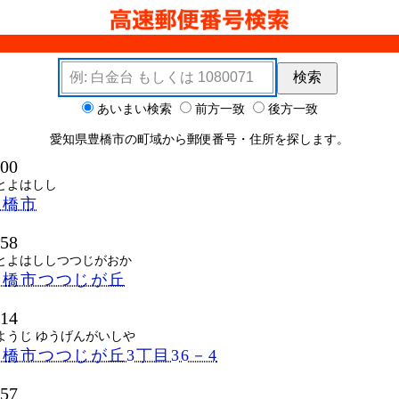
検索キーワード
検索
ョン
あいまい検索
前方一致
後方一致
愛知県豊橋市の町域から郵便番号・住所を探します。
000
とよはしし
豊橋市
858
とよはししつつじがおか
豊橋市つつじが丘
514
ようじ ゆうげんがいしや
橋市つつじが丘3丁目36－4
057