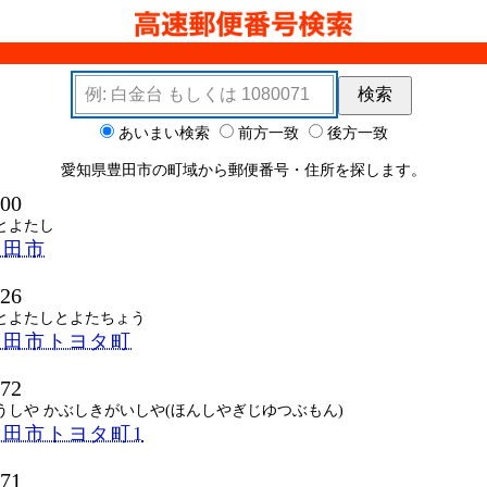
検索キーワード
検索
ョン
あいまい検索
前方一致
後方一致
愛知県豊田市の町域から郵便番号・住所を探します。
000
とよたし
豊田市
826
とよたしとよたちょう
豊田市トヨタ町
572
うしや かぶしきがいしや(ほんしやぎじゆつぶもん)
田市トヨタ町1
571