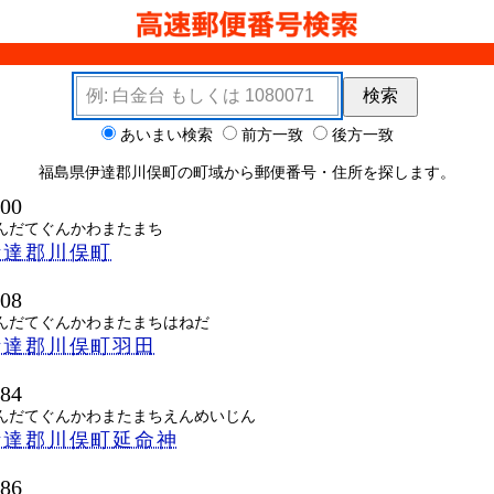
検索キーワード
検索
ョン
あいまい検索
前方一致
後方一致
福島県伊達郡川俣町の町域から郵便番号・住所を探します。
400
んだてぐんかわまたまち
伊達郡川俣町
408
んだてぐんかわまたまちはねだ
伊達郡川俣町羽田
484
んだてぐんかわまたまちえんめいじん
伊達郡川俣町延命神
486