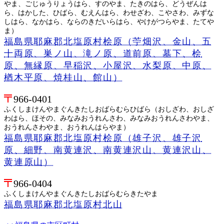
やま、ごじゅうりょうはら、すのやま、たきのはら、どうぜんは
ら、はかした、ひばら、むえんはら、わせざわ、こやさわ、みずな
しはら、なかはら、ならのきだいらはら、やけがつらやま、たてや
ま）
福島県耶麻郡北塩原村桧原（苧畑沢、金山、五
十両原、巣ノ山、滝ノ原、道前原、墓下、桧
原、無縁原、早稲沢、小屋沢、水梨原、中原、
楢木平原、焼桂山、館山）
966-0401
ふくしまけんやまぐんきたしおばらむらひばら（おしざわ、おしざ
わはら、ほその、みなみおうれんさわ、みなみおうれんさわやま、
おうれんさわやま、おうれんはらやま）
福島県耶麻郡北塩原村桧原（雄子沢、雄子沢
原、細野、南黄連沢、南黄連沢山、黄連沢山、
黄連原山）
966-0404
ふくしまけんやまぐんきたしおばらむらきたやま
福島県耶麻郡北塩原村北山