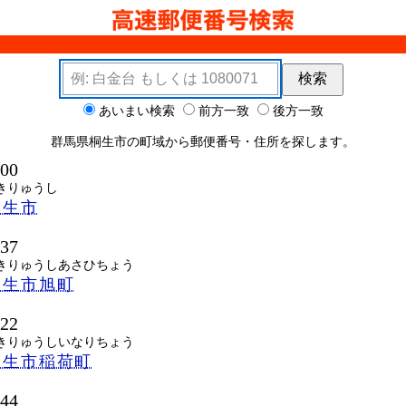
検索キーワード
検索
ョン
あいまい検索
前方一致
後方一致
群馬県桐生市の町域から郵便番号・住所を探します。
000
きりゅうし
桐生市
037
きりゅうしあさひちょう
桐生市旭町
022
きりゅうしいなりちょう
桐生市稲荷町
044