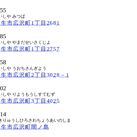
555
いしや みつば
生市広沢町1丁目2681
585
いしや やまだせいさくじよ
生市広沢町1丁目2757
558
いしや うおちさんぎよう
生市広沢町2丁目3028－1
502
いしや りようもうしすてむず
生市広沢町3丁目4025
014
きりゅうしひろさわちょうあいのしま
桐生市広沢町間ノ島