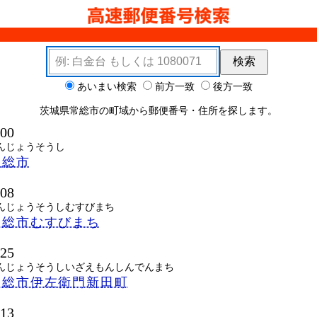
検索キーワード
検索
ョン
あいまい検索
前方一致
後方一致
茨城県常総市の町域から郵便番号・住所を探します。
000
んじょうそうし
常総市
508
んじょうそうしむすびまち
常総市むすびまち
525
んじょうそうしいざえもんしんでんまち
常総市伊左衛門新田町
513