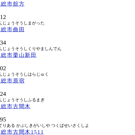
常総市舘方
712
んじょうそうしまがった
常総市曲田
734
んじょうそうしくりやましんでん
常総市栗山新田
702
んじょうそうしはらじゅく
常総市原宿
724
んじょうそうしふるまぎ
常総市古間木
795
てりある かぶしきがいしや つくばせいさくしよ
総市古間木1511