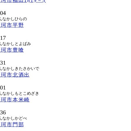
珂市福田1819－5
104
んなかしひらの
那珂市平野
117
んなかしとよばみ
那珂市豊喰
131
んなかしきたさかいで
那珂市北酒出
101
んなかしもとこめざき
那珂市本米崎
136
んなかしかどべ
那珂市門部