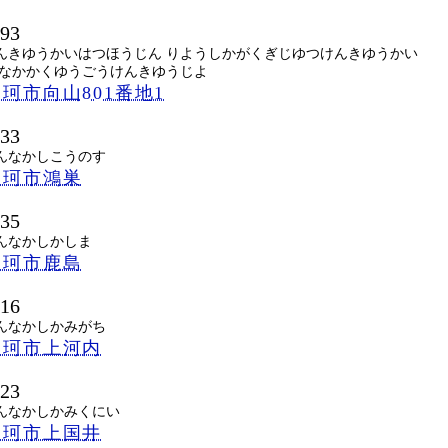
193
んきゆうかいはつほうじん りようしかがくぎじゆつけんきゆうかい
 なかかくゆうごうけんきゆうじよ
珂市向山801番地1
133
んなかしこうのす
那珂市鴻巣
135
んなかしかしま
那珂市鹿島
116
んなかしかみがち
那珂市上河内
123
んなかしかみくにい
那珂市上国井