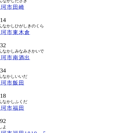
んなかしたさき
那珂市田崎
114
んなかしひがしきのくら
那珂市東木倉
132
んなかしみなみさかいで
那珂市南酒出
134
んなかしいいだ
那珂市飯田
118
んなかしふくだ
那珂市福田
192
しよ