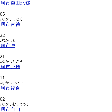
那珂市額田北郷
105
んなかしことく
那珂市古徳
122
んなかしと
那珂市戸
121
んなかしとざき
那珂市戸崎
111
んなかしごだい
那珂市後台
102
んなかしむこうやま
那珂市向山