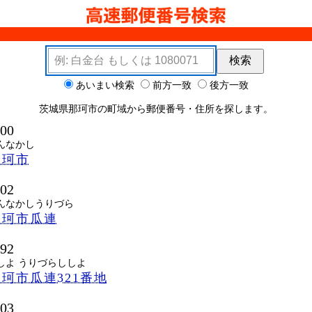
検索キーワード
検索
ョン
あいまい検索
前方一致
後方一致
茨城県那珂市の町域から郵便番号・住所を探します。
100
んなかし
那珂市
102
んなかしうりづら
那珂市瓜連
192
しよ うりづらししよ
珂市瓜連321番地
103